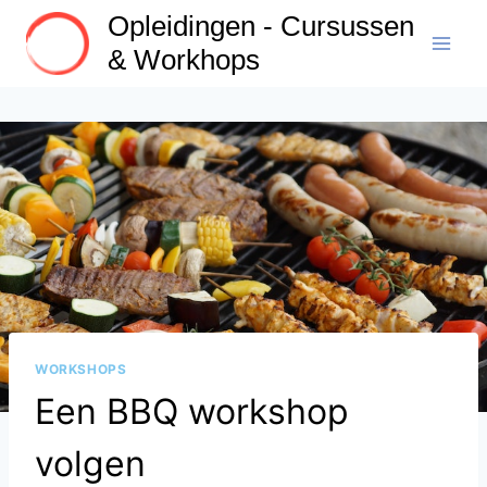
Doorgaan
Opleidingen - Cursussen
naar
& Workhops
inhoud
WORKSHOPS
Een BBQ workshop
volgen