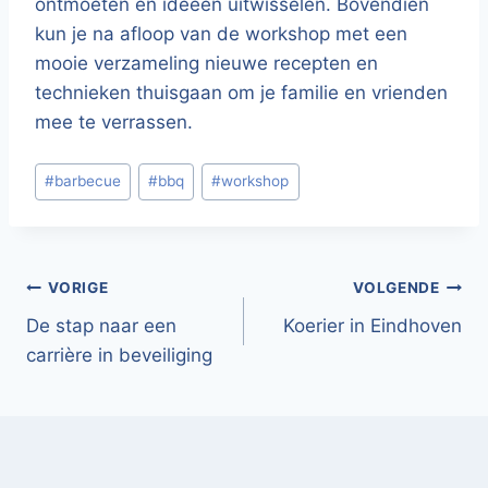
ontmoeten en ideeën uitwisselen. Bovendien
kun je na afloop van de workshop met een
mooie verzameling nieuwe recepten en
technieken thuisgaan om je familie en vrienden
mee te verrassen.
Bericht
#
barbecue
#
bbq
#
workshop
tags:
Bericht
VORIGE
VOLGENDE
De stap naar een
Koerier in Eindhoven
navigatie
carrière in beveiliging